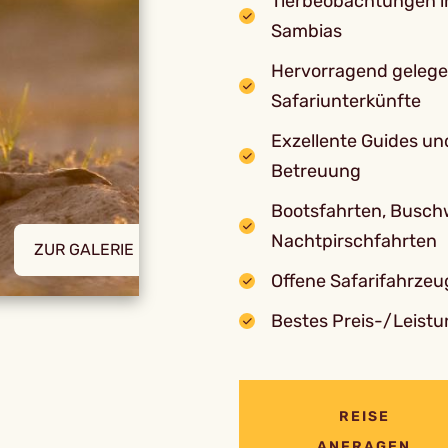
Tierbeobachtungen i
Sambias
Hervorragend gelegen
Safariunterkünfte
Exzellente Guides un
Betreuung
Bootsfahrten, Busc
Nachtpirschfahrten
ZUR GALERIE
Offene Safarifahrzeu
Bestes Preis-/Leistu
REISE
ANFRAGEN