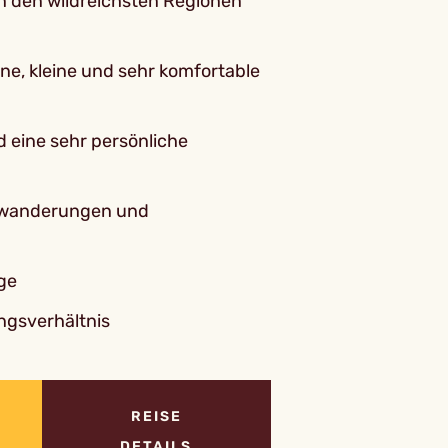
n den wildreichsten Regionen
e, kleine und sehr komfortable
d eine sehr persönliche
hwanderungen und
ge
ngsverhältnis
REISE
DETAILS