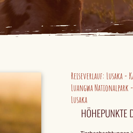
Reiseverlauf: Lusaka - 
Luangwa Nationalpark -
Lusaka
HÖHEPUNKTE D