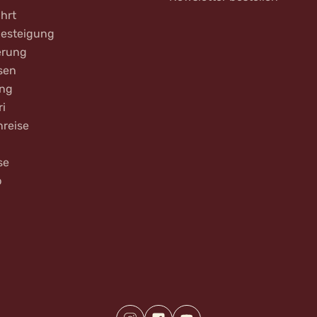
hrt
Besteigung
rung
sen
ing
ri
nreise
se
b