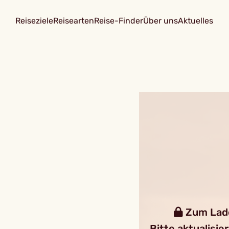
Reiseziele
Reisearten
Reise-Finder
Über uns
Aktuelles
Zum Laden
Bitte aktualisie