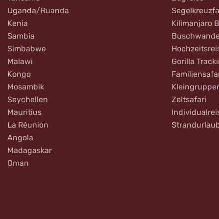
Uganda/Ruanda
Segelkreuzfa
Kenia
Kilimanjaro 
Sambia
Buschwande
Simbabwe
Hochzeitsrei
Malawi
Gorilla Track
Kongo
Familiensafa
Mosambik
Kleingruppe
Seychellen
Zeltsafari
Mauritius
Individualrei
La Réunion
Strandurlau
Angola
Madagaskar
Oman