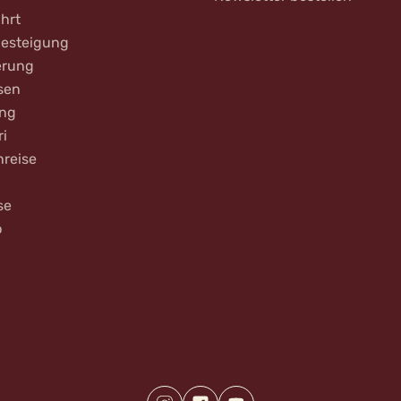
hrt
Besteigung
rung
sen
ing
ri
nreise
se
b