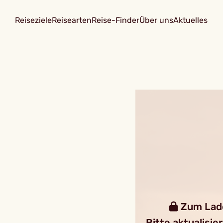
Reiseziele
Reisearten
Reise-Finder
Über uns
Aktuelles
Zum Laden
Bitte aktualisie