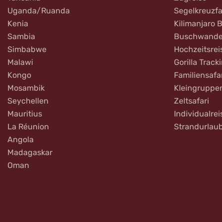
Uganda/Ruanda
Segelkreuzfa
Kenia
Kilimanjaro 
Sambia
Buschwande
Simbabwe
Hochzeitsrei
Malawi
Gorilla Track
Kongo
Familiensafa
Mosambik
Kleingruppe
Seychellen
Zeltsafari
Mauritius
Individualrei
La Réunion
Strandurlau
Angola
Madagaskar
Oman