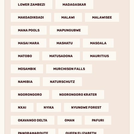
LOWER ZAMBEZI
MADAGASKAR
MAKGADIKGADI
MALAWI
MALAWISEE
MANA POOLS
MAPUNGUBWE
MASAI MARA
MASHATU
MASOALA
MATOBO
MATUSADONA
MAURITIUS
MOSAMBIK
MURCHISON FALLS
NAMIBIA
NATURSCHUTZ
NGORONGORO
NGORONGORO KRATER
NXAI
NYIKA
NYUNGWE FOREST
OKAVANGO DELTA
OMAN
PAFURI
PANORAMAROUTE
QUEEN ELIZABETH