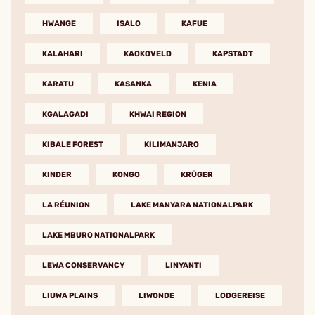
HWANGE
ISALO
KAFUE
KALAHARI
KAOKOVELD
KAPSTADT
KARATU
KASANKA
KENIA
KGALAGADI
KHWAI REGION
KIBALE FOREST
KILIMANJARO
KINDER
KONGO
KRÜGER
LA RÉUNION
LAKE MANYARA NATIONALPARK
LAKE MBURO NATIONALPARK
LEWA CONSERVANCY
LINYANTI
LIUWA PLAINS
LIWONDE
LODGEREISE