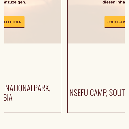
lt anzuzeigen.
diesen Inhalt
NSTELLUNGEN
COOKIE-EIN
 NATIONALPARK,
NSEFU CAMP, SOUT
MBIA