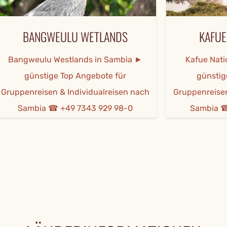
WEULU WETLANDS
KAFUE NATIONAL
 Westlands in Sambia ►
Kafue National Park in
ige Top Angebote für
günstige Top Angebo
en & Individualreisen nach
Gruppenreisen & Individua
 ☎ +49 7343 929 98-0
Sambia ☎ +49 7343 9