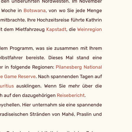
in den unberührten Nordwesten. Im November
e Woche in
Botswana
, von wo Sie jede Menge
tbrachte. Ihre Hochzeitsreise führte Kathrin
mit dem Mietfahrzeug
Kapstadt
, die
Weinregion
 dem Programm, was sie zusammen mit Ihrem
bstfahrer bereiste. Dieses Mal stand eine
ier in folgende Regionen:
Pilanesberg National
e Game Reserve
. Nach spannenden Tagen auf
ritius
ausklingen. Wenn Sie mehr über die
ch auf den dazugehörigen
Reisebericht
.
Seychellen. Hier unternahm sie eine spannende
radiseischen Stränden von Mahé, Praslin und