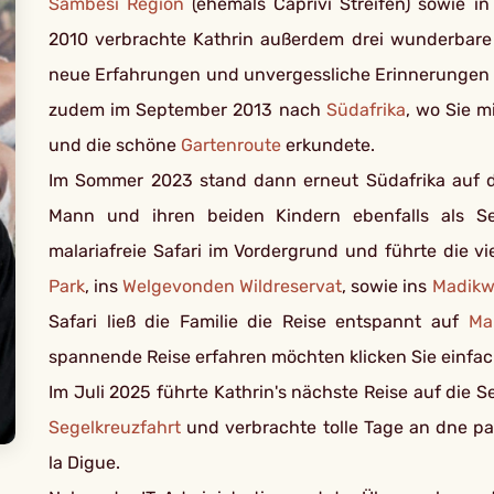
Sambesi Region
(ehemals Caprivi Streifen) sowie 
2010 verbrachte Kathrin außerdem drei wunderbar
neue Erfahrungen und unvergessliche Erinnerungen mi
zudem im September 2013 nach
Südafrika
, wo Sie 
und die schöne
Gartenroute
erkundete.
Im Sommer 2023 stand dann erneut Südafrika auf
Mann und ihren beiden Kindern ebenfalls als Sel
malariafreie Safari im Vordergrund und führte die v
Park
, ins
Welgevonden Wildreservat
, sowie ins
Madikw
Safari ließ die Familie die Reise entspannt auf
Mau
spannende Reise erfahren möchten klicken Sie einfa
Im Juli 2025 führte Kathrin's nächste Reise auf die 
Segelkreuzfahrt
und verbrachte tolle Tage an dne pa
la Digue.