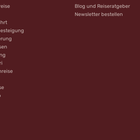
reise
Blog und Reiseratgeber
Newsletter bestellen
hrt
Besteigung
rung
sen
ing
ri
nreise
se
b