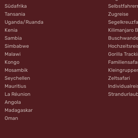
Südafrika
Selbstfahrer
Tansania
Zugreise
Uganda/Ruanda
Segelkreuzfa
Kenia
Kilimanjaro 
Sambia
Buschwande
Simbabwe
Hochzeitsrei
Malawi
Gorilla Track
Kongo
Familiensafa
Mosambik
Kleingruppe
Seychellen
Zeltsafari
Mauritius
Individualrei
La Réunion
Strandurlau
Angola
Madagaskar
Oman