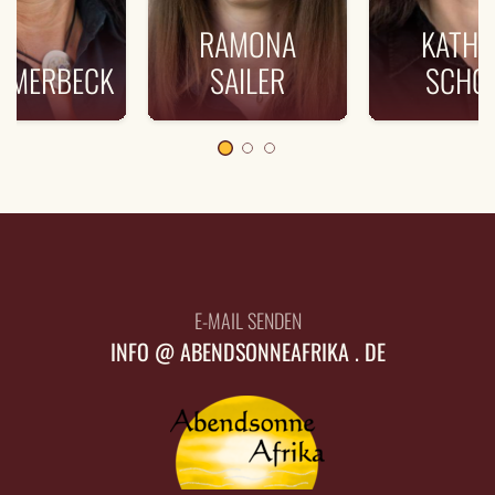
RAMONA
KATHR
E MERBECK
SAILER
SCHO
E-MAIL SENDEN
INFO @ ABENDSONNEAFRIKA . DE