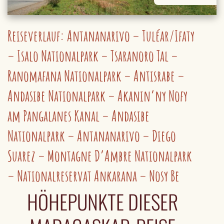
Reiseverlauf: Antananarivo – Tuléar/Ifaty
– Isalo Nationalpark – Tsaranoro Tal –
Ranomafana Nationalpark – Antisrabe –
Andasibe Nationalpark – Akanin’ny Nofy
am Pangalanes Kanal – Andasibe
Nationalpark – Antananarivo – Diego
Suarez – Montagne D’Ambre Nationalpark
– Nationalreservat Ankarana – Nosy Be
HÖHEPUNKTE DIESER