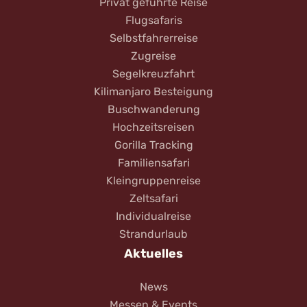
Privat geführte Reise
Flugsafaris
Selbstfahrerreise
Zugreise
Segelkreuzfahrt
Kilimanjaro Besteigung
Buschwanderung
Hochzeitsreisen
Gorilla Tracking
Familiensafari
Kleingruppenreise
Zeltsafari
Individualreise
Strandurlaub
Aktuelles
News
Messen & Events