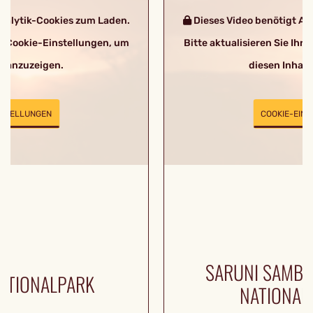
nalytik-Cookies zum Laden.
Dieses Video benötigt An
hre Cookie-Einstellungen, um
Bitte aktualisieren Sie Ihr
lt anzuzeigen.
diesen Inhalt
NSTELLUNGEN
COOKIE-EIN
SARUNI SAMB
ATIONALPARK
NATIONAL