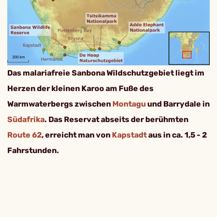
Das malariafreie Sanbona Wildschutzgebiet liegt im
Herzen der kleinen Karoo am Fuße des
Warmwaterbergs zwischen
Montagu
und Barrydale in
Südafrika
. Das Reservat abseits der berühmten
Route 62
, erreicht man von
Kapstadt
aus in ca. 1,5 - 2
Fahrstunden.