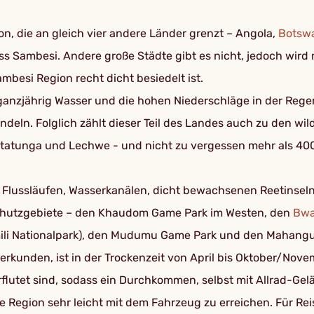
on, die an gleich vier andere Länder grenzt – Angola,
Botsw
ss Sambesi. Andere große Städte gibt es nicht, jedoch wird 
besi Region recht dicht besiedelt ist.
anzjährig Wasser und die hohen Niederschläge in der Regenz
deln. Folglich zählt dieser Teil des Landes auch zu den wil
r Sitatunga und Lechwe - und nicht zu vergessen mehr als 4
n Flussläufen, Wasserkanälen, dicht bewachsenen Reetinse
schutzgebiete – den Khaudom Game Park im Westen, den
Bwa
ili Nationalpark), den Mudumu Game Park und den Mahangu 
erkunden, ist in der Trockenzeit von April bis Oktober/Novem
erflutet sind, sodass ein Durchkommen, selbst mit Allrad-Ge
 Region sehr leicht mit dem Fahrzeug zu erreichen. Für Rei