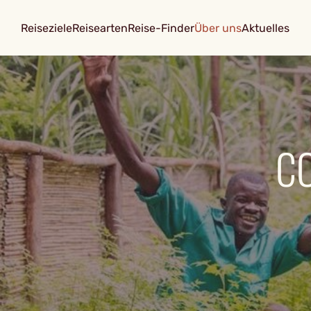
Reiseziele
Reisearten
Reise-Finder
Über uns
Aktuelles
C