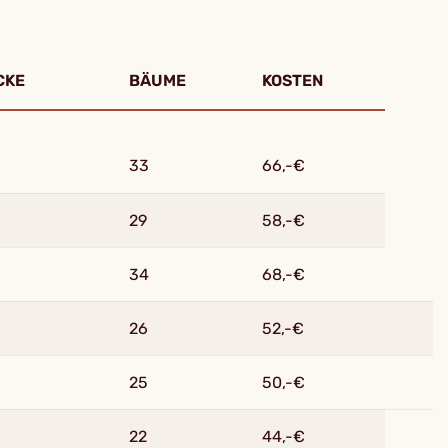
CKE
BÄUME
KOSTEN
33
66,-€
29
58,-€
34
68,-€
26
52,-€
25
50,-€
22
44,-€