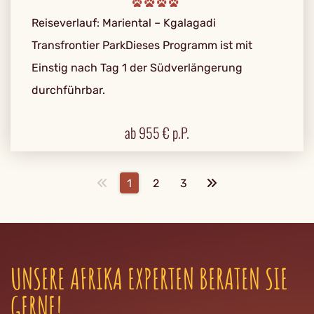
Reiseverlauf: Mariental – Kgalagadi
Transfrontier ParkDieses Programm ist mit
Einstig nach Tag 1 der Südverlängerung
durchführbar.
ab
955
€ p.P.
1
2
3
UNSERE AFRIKA EXPERTEN BERATEN SIE
GERNE!