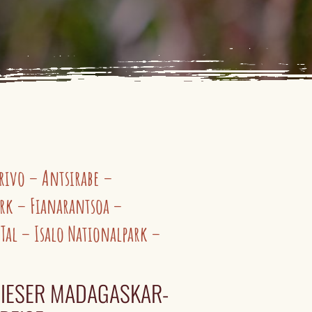
rivo – Antsirabe –
rk – Fianarantsoa –
Tal – Isalo Nationalpark –
IESER MADAGASKAR-