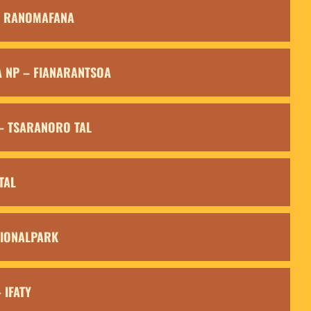
 - RANOMAFANA
A NP – FIANARANTSOA
 – TSARANORO TAL
TAL
ATIONALPARK
- IFATY