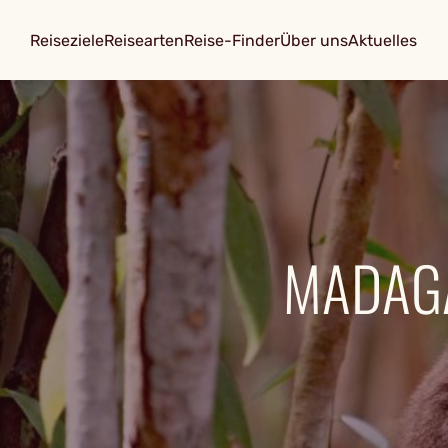
Reiseziele
Reisearten
Reise-Finder
Über uns
Aktuelles
MADAG