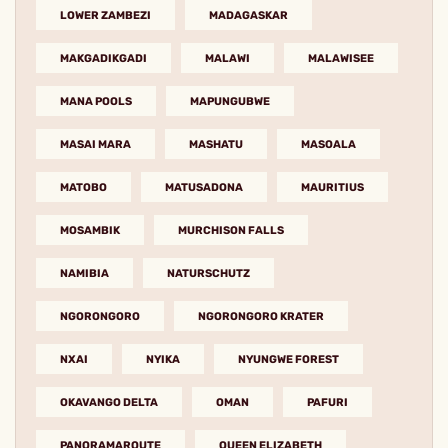
LOWER ZAMBEZI
MADAGASKAR
MAKGADIKGADI
MALAWI
MALAWISEE
MANA POOLS
MAPUNGUBWE
MASAI MARA
MASHATU
MASOALA
MATOBO
MATUSADONA
MAURITIUS
MOSAMBIK
MURCHISON FALLS
NAMIBIA
NATURSCHUTZ
NGORONGORO
NGORONGORO KRATER
NXAI
NYIKA
NYUNGWE FOREST
OKAVANGO DELTA
OMAN
PAFURI
PANORAMAROUTE
QUEEN ELIZABETH