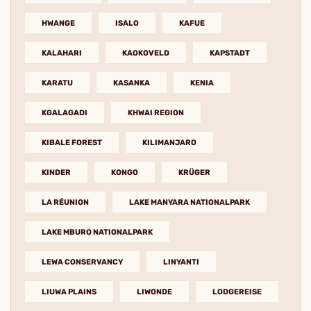
HWANGE
ISALO
KAFUE
KALAHARI
KAOKOVELD
KAPSTADT
KARATU
KASANKA
KENIA
KGALAGADI
KHWAI REGION
KIBALE FOREST
KILIMANJARO
KINDER
KONGO
KRÜGER
LA RÉUNION
LAKE MANYARA NATIONALPARK
LAKE MBURO NATIONALPARK
LEWA CONSERVANCY
LINYANTI
LIUWA PLAINS
LIWONDE
LODGEREISE