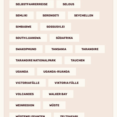
SELBSTFAHRERREISE
SELOUS
SEMLIKI
SERENGETI
SEYCHELLEN
SIMBABWE
SOSSUSVLEI
SOUTH LUANGWA
SÜDAFRIKA
SWAKOPMUND
TANSANIA
TARANGIRE
TARANGIRE NATIONALPARK
TAUCHEN
UGANDA
UGANDA-RUANDA
VICTORIAFÄLLE
VIKTORIA FÄLLE
VOLCANOES
WALKER BAY
WEINREGION
WÜSTE
WÜSTENELEFANTEN
ZELTSAFARI