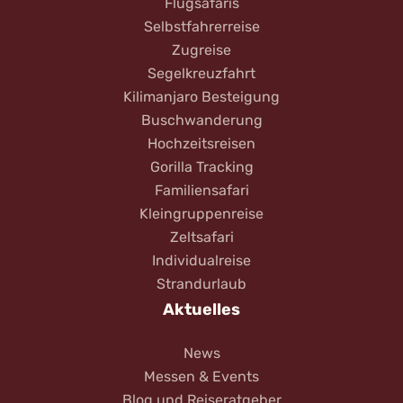
Flugsafaris
Selbstfahrerreise
Zugreise
Segelkreuzfahrt
Kilimanjaro Besteigung
Buschwanderung
Hochzeitsreisen
Gorilla Tracking
Familiensafari
Kleingruppenreise
Zeltsafari
Individualreise
Strandurlaub
Aktuelles
News
Messen & Events
Blog und Reiseratgeber