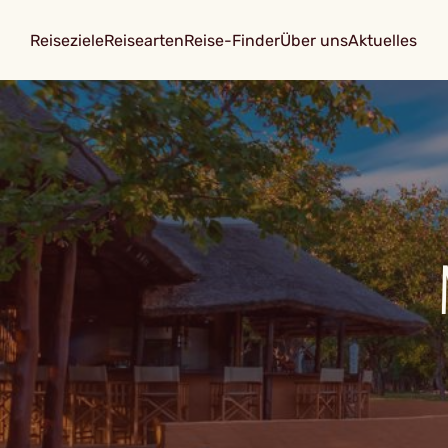
Reiseziele
Reisearten
Reise-Finder
Über uns
Aktuelles