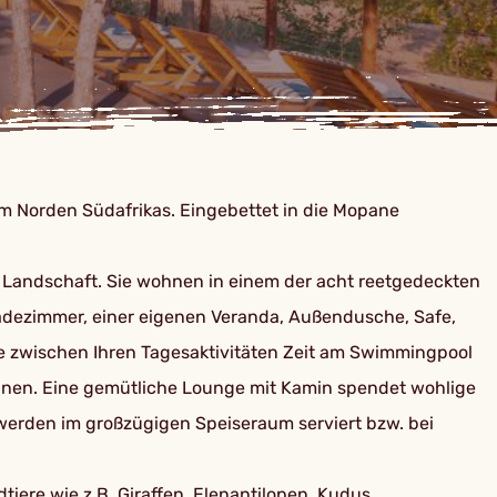
m Norden Südafrikas. Eingebettet in die Mopane
 Landschaft. Sie wohnen in einem der acht reetgedeckten
 Badezimmer, einer eigenen Veranda, Außendusche, Safe,
ie zwischen Ihren Tagesaktivitäten Zeit am Swimmingpool
pannen. Eine gemütliche Lounge mit Kamin spendet wohlige
 werden im großzügigen Speiseraum serviert bzw. bei
ere wie z.B. Giraffen, Elenantilopen, Kudus,