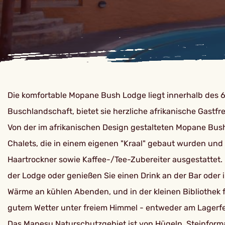
Die komfortable Mopane Bush Lodge liegt innerhalb des 
Buschlandschaft, bietet sie herzliche afrikanische Gastf
Von der im afrikanischen Design gestalteten Mopane Bus
Chalets, die in einem eigenen "Kraal" gebaut wurden und
Haartrockner sowie Kaffee-/Tee-Zubereiter ausgestattet.
der Lodge oder genießen Sie einen Drink an der Bar oder
Wärme an kühlen Abenden, und in der kleinen Bibliothek 
gutem Wetter unter freiem Himmel - entweder am Lagerfeu
Das Mapesu Naturschutzgebiet ist von Hügeln, Steinformat