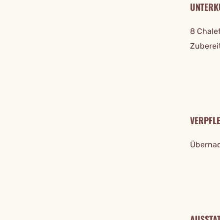
UNTERK
8 Chale
Zubereit
VERPFL
Übernac
AUSSTA