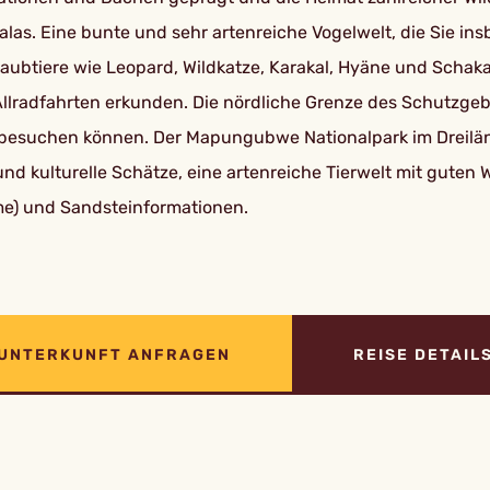
las. Eine bunte und sehr artenreiche Vogelwelt, die Sie i
aubtiere wie Leopard, Wildkatze, Karakal, Hyäne und Schak
llradfahrten erkunden. Die nördliche Grenze des Schutzge
gut besuchen können. Der Mapungubwe Nationalpark im Dre
d kulturelle Schätze, eine artenreiche Tierwelt mit guten 
e) und Sandsteinformationen.
UNTERKUNFT ANFRAGEN
REISE DETAIL