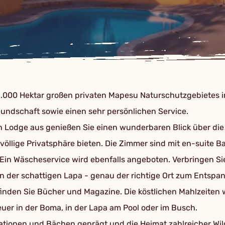
6.000 Hektar großen privaten Mapesu Naturschutzgebietes i
reundschaft sowie einen sehr persönlichen Service.
h Lodge aus genießen Sie einen wunderbaren Blick über die
 völlige Privatsphäre bieten. Die Zimmer sind mit en-suite
 Ein Wäscheservice wird ebenfalls angeboten. Verbringen S
 in der schattigen Lapa - genau der richtige Ort zum Ents
finden Sie Bücher und Magazine. Die köstlichen Mahlzeiten
er in der Boma, in der Lapa am Pool oder im Busch.
ionen und Bächen geprägt und die Heimat zahlreicher Wildti