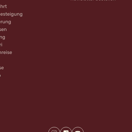
hrt
Besteigung
rung
sen
ing
ri
nreise
se
b