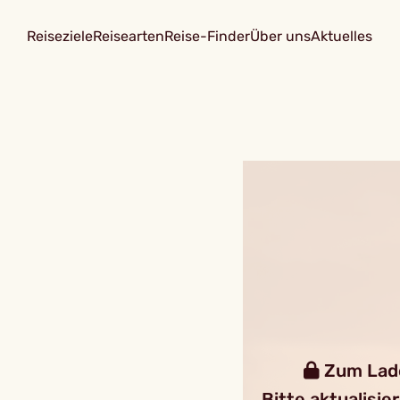
Reiseziele
Reisearten
Reise-Finder
Über uns
Aktuelles
Zum Laden
Bitte aktualisie