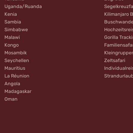
Uganda/Ruanda
Segelkreuzfa
Kenia
Kilimanjaro 
Sambia
Buschwande
Simbabwe
Hochzeitsrei
Malawi
Gorilla Track
Kongo
Familiensafa
Mosambik
Kleingruppe
Seychellen
Zeltsafari
Mauritius
Individualrei
La Réunion
Strandurlau
Angola
Madagaskar
Oman