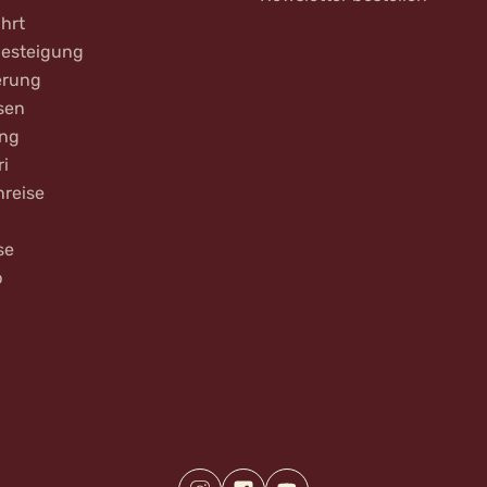
hrt
Besteigung
rung
sen
ing
ri
nreise
se
b