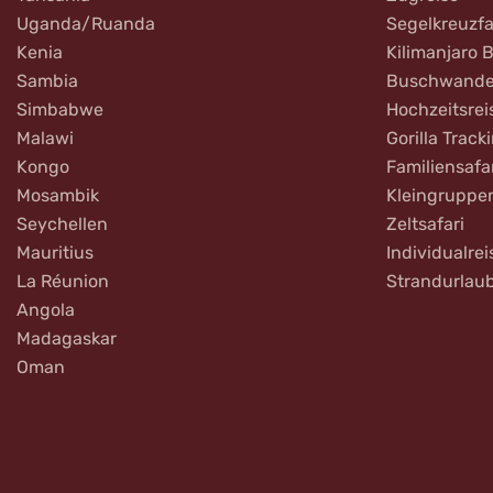
Uganda/Ruanda
Segelkreuzfa
Kenia
Kilimanjaro 
Sambia
Buschwande
Simbabwe
Hochzeitsrei
Malawi
Gorilla Track
Kongo
Familiensafa
Mosambik
Kleingruppe
Seychellen
Zeltsafari
Mauritius
Individualrei
La Réunion
Strandurlau
Angola
Madagaskar
Oman