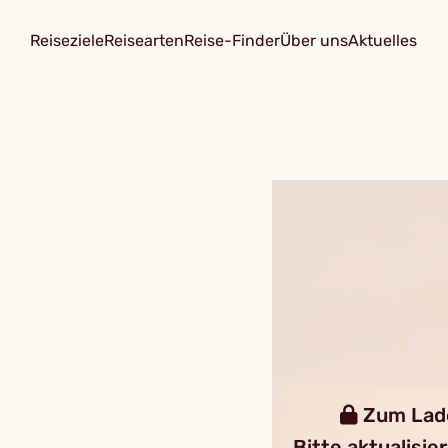
Reiseziele
Reisearten
Reise-Finder
Über uns
Aktuelles
Zum Laden
Bitte aktualisie