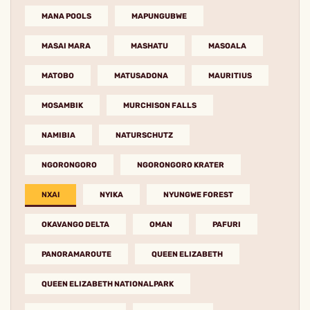
MANA POOLS
MAPUNGUBWE
MASAI MARA
MASHATU
MASOALA
MATOBO
MATUSADONA
MAURITIUS
MOSAMBIK
MURCHISON FALLS
NAMIBIA
NATURSCHUTZ
NGORONGORO
NGORONGORO KRATER
NXAI
NYIKA
NYUNGWE FOREST
OKAVANGO DELTA
OMAN
PAFURI
PANORAMAROUTE
QUEEN ELIZABETH
QUEEN ELIZABETH NATIONALPARK