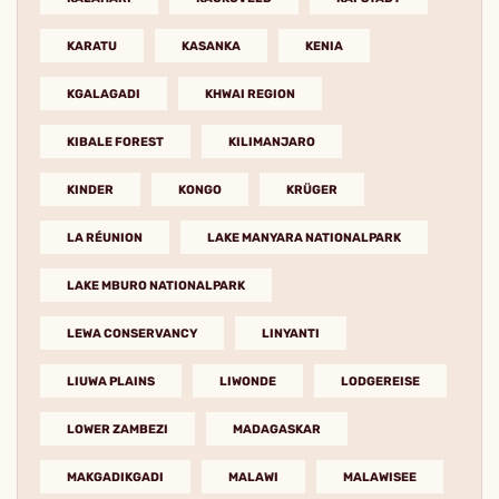
KARATU
KASANKA
KENIA
KGALAGADI
KHWAI REGION
KIBALE FOREST
KILIMANJARO
KINDER
KONGO
KRÜGER
LA RÉUNION
LAKE MANYARA NATIONALPARK
LAKE MBURO NATIONALPARK
LEWA CONSERVANCY
LINYANTI
LIUWA PLAINS
LIWONDE
LODGEREISE
LOWER ZAMBEZI
MADAGASKAR
MAKGADIKGADI
MALAWI
MALAWISEE