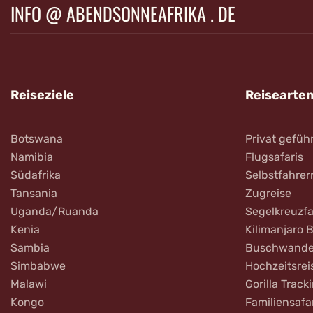
INFO @ ABENDSONNEAFRIKA . DE
Reiseziele
Reisearte
Botswana
Privat gefüh
Namibia
Flugsafaris
Südafrika
Selbstfahrer
Tansania
Zugreise
Uganda/Ruanda
Segelkreuzfa
Kenia
Kilimanjaro 
Sambia
Buschwande
Simbabwe
Hochzeitsrei
Malawi
Gorilla Track
Kongo
Familiensafa