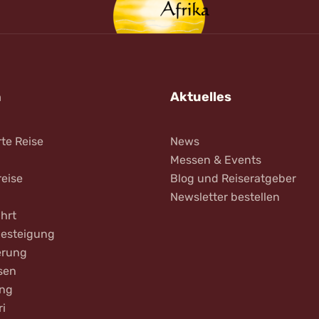
n
Aktuelles
rte Reise
News
Messen & Events
reise
Blog und Reiseratgeber
Newsletter bestellen
hrt
Besteigung
rung
sen
ing
ri