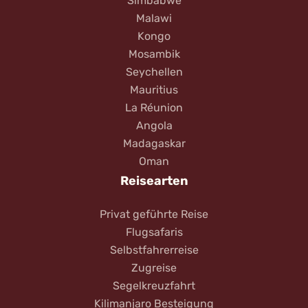
Simbabwe
Malawi
Kongo
Mosambik
Seychellen
Mauritius
La Réunion
Angola
Madagaskar
Oman
Reisearten
Privat geführte Reise
Flugsafaris
Selbstfahrerreise
Zugreise
Segelkreuzfahrt
Kilimanjaro Besteigung