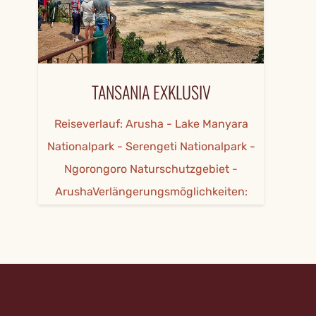
TANSANIA EXKLUSIV
Reiseverlauf: Arusha - Lake Manyara
Nationalpark - Serengeti Nationalpark -
Ngorongoro Naturschutzgebiet -
ArushaVerlängerungsmöglichkeiten:
Tarangire Nationalpark / Lake Eyasi /
Sansibar