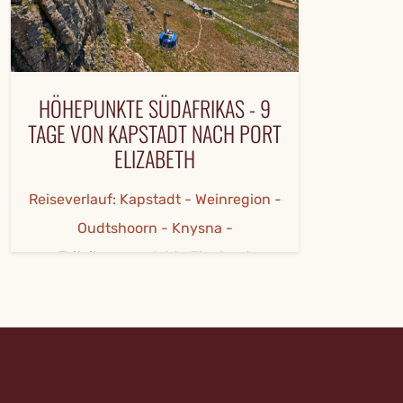
HÖHEPUNKTE SÜDAFRIKAS - 9
TAGE VON KAPSTADT NACH PORT
ELIZABETH
Reiseverlauf: Kapstadt - Weinregion -
Oudtshoorn - Knysna -
Tsitsikamma+Addo Elephant
Nationalpark - Amakhala Wildreservat -
Port Elizabeth