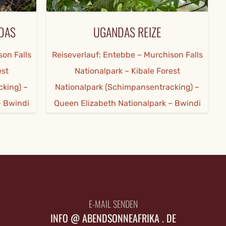
UGANDAS REIZE
alls
Reiseverlauf: Entebbe – Murchison Falls
Nationalpark – Kibale Forest
) –
Nationalpark (Schimpansentracking) –
ndi
Queen Elizabeth Nationalpark – Bwindi
k
Impenetrable Forest Nationalpark
(Gorillatracking, optional) – Lake Mburo
Nationalpark – Entebbe
E-MAIL SENDEN
INFO @ ABENDSONNEAFRIKA . DE