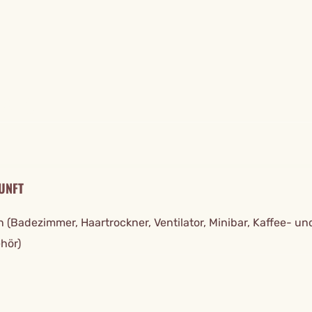
TAILS
UNFT
n (Badezimmer, Haartrockner, Ventilator, Minibar, Kaffee- un
hör)