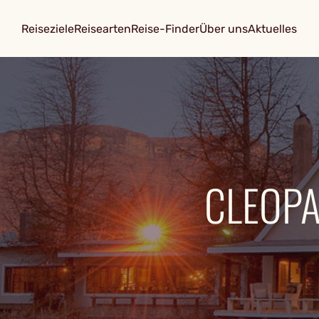
Reiseziele
Reisearten
Reise-Finder
Über uns
Aktuelles
CLEOP