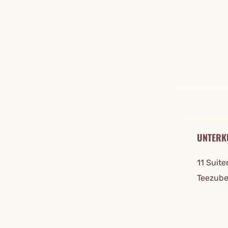
REISE DE
UNTERK
11 Suite
Teezube