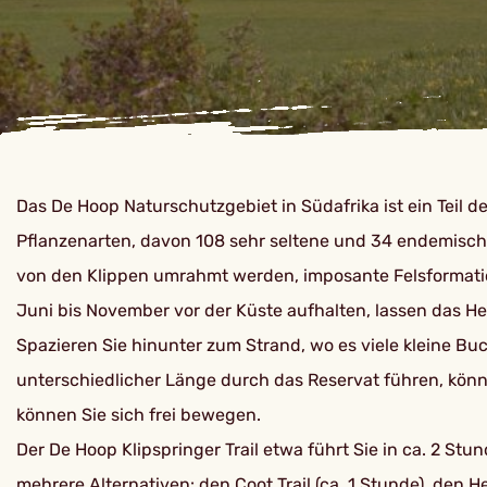
Das De Hoop Naturschutzgebiet in Südafrika ist ein Teil 
Pflanzenarten, davon 108 sehr seltene und 34 endemische
von den Klippen umrahmt werden, imposante Felsformation
Juni bis November vor der Küste aufhalten, lassen das H
Spazieren Sie hinunter zum Strand, wo es viele kleine B
unterschiedlicher Länge durch das Reservat führen, könn
können Sie sich frei bewegen.
Der De Hoop Klipspringer Trail etwa führt Sie in ca. 2 Stu
mehrere Alternativen: den Coot Trail (ca. 1 Stunde), den H