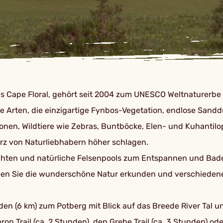
des Cape Floral, gehört seit 2004 zum UNESCO Weltnaturerbe 
 Arten, die einzigartige Fynbos-Vegetation, endlose Sandd
en, Wildtiere wie Zebras, Buntböcke, Elen- und Kuhantilope
erz von Naturliebhabern höher schlagen.
uchten und natürliche Felsenpools zum Entspannen und Bade
en Sie die wunderschöne Natur erkunden und verschiedene W
nden (6 km) zum Potberg mit Blick auf das Breede River Tal un
eron Trail (ca. 2 Stunden), den Grebe Trail (ca. 3 Stunden) 