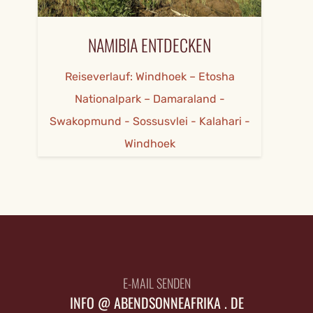
NAMIBIA ENTDECKEN
Reiseverlauf: Windhoek – Etosha
Nationalpark – Damaraland -
Swakopmund - Sossusvlei - Kalahari -
Windhoek
E-MAIL SENDEN
INFO @ ABENDSONNEAFRIKA . DE