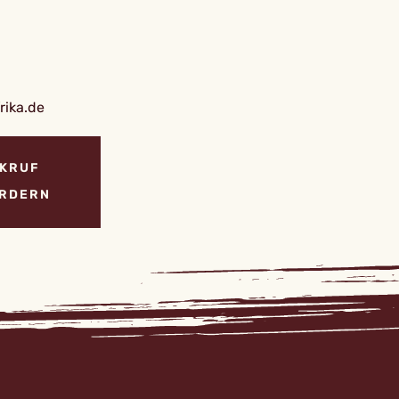
ika.de
KRUF
RDERN