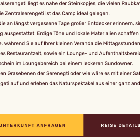
alserengeti liegt es nahe der Steinkopjes, die vielen Raubk
die Zentralserengeti ist das Camp ideal gelegen.
ie an längst vergessene Tage großer Entdecker erinnern, s
ausgestattet. Erdige Töne und lokale Materialien schaffe
e, während Sie auf Ihrer kleinen Veranda die Mittagsstunde
es Restaurantzelt, sowie ein Lounge- und Aufenthaltsberei
nschein im Loungebereich bei einem leckeren Sundowner.
 Grasebenen der Serenegti oder wie wäre es mit einer Safar
eti auf und erleben das Naturspektakel aus einer ganz and
UNTERKUNFT ANFRAGEN
REISE DETAIL