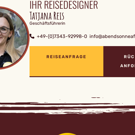
IHR REISEDESIGNER
Tatjana Reis
Geschäftsführerin
+49-(0)7343-92998-0
info@abendsonneafr
REISEANFRAGE
RÜC
ANFO