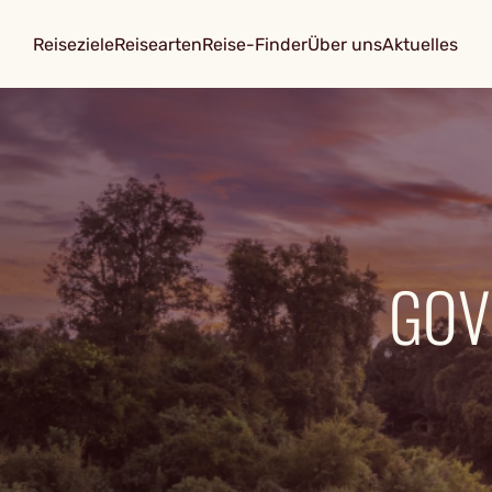
Reiseziele
Reisearten
Reise-Finder
Über uns
Aktuelles
GOV