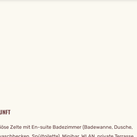
TAILS
UNFT
riöse Zelte mit En-suite Badezimmer (Badewanne, Dusche,
aschbecken, Spültoilette), Minibar, WLAN, private Terrasse