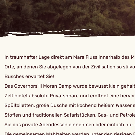
In traumhafter Lage direkt am Mara Fluss innerhalb des 
Orte, an denen Sie abgelegen von der Zivilisation so sti
Busches erwartet Sie!
Das Governors' Il Moran Camp wurde bewusst klein gehalt
Zelt bietet absolute Privatsphäre und eröffnet eine her
Spültoiletten, große Dusche mit kochend heißem Wasser s
Stoffen und traditionellen Safaristücken. Gas- und Petr
Sie das private Abendessen einnehmen oder einfach nur
Die gemeinsamen Mahlzeiten werden unter den riesigen Bäu