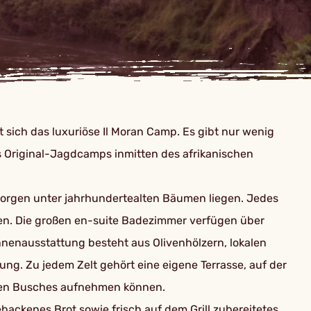
 sich das luxuriöse Il Moran Camp. Es gibt nur wenig
es Original-Jagdcamps inmitten des afrikanischen
rborgen unter jahrhundertealten Bäumen liegen. Jedes
eben. Die großen en-suite Badezimmer verfügen über
nenausstattung besteht aus Olivenhölzern, lokalen
ng. Zu jedem Zelt gehört eine eigene Terrasse, auf der
chen Busches aufnehmen können.
backenes Brot sowie frisch auf dem Grill zubereitetes