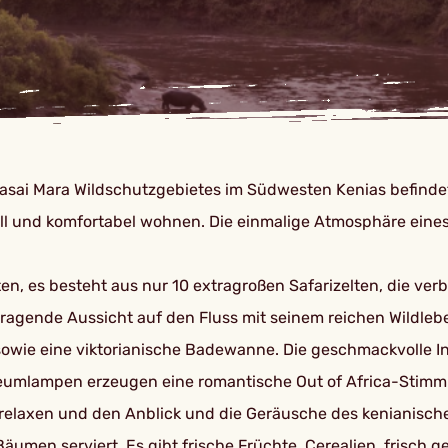
Masai Mara Wildschutzgebietes im Südwesten Kenias befindet
lvoll und komfortabel wohnen. Die einmalige Atmosphäre ein
en, es besteht aus nur 10 extragroßen Safarizelten, die ve
vorragende Aussicht auf den Fluss mit seinem reichen Wildl
owie eine viktorianische Badewanne. Die geschmackvolle In
oleumlampen erzeugen eine romantische Out of Africa-Stimmu
 relaxen und den Anblick und die Geräusche des kenianis
men serviert. Es gibt frische Früchte, Cerealien, frisch ge