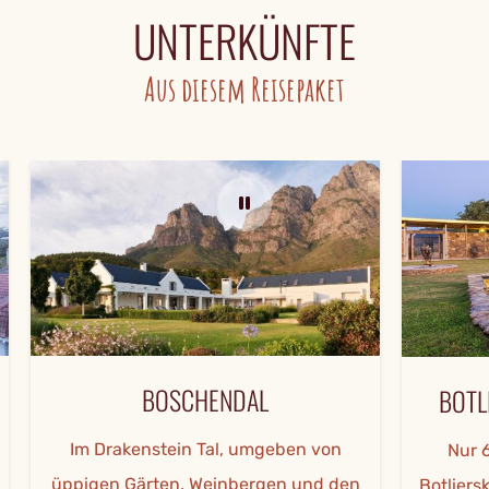
UNTERKÜNFTE
Aus diesem Reisepaket
BOSCHENDAL
BOTLIERS
Im Drakenstein Tal, umgeben von
Nur 6,4 k
üppigen Gärten, Weinbergen und den
Botlierskop-Wi