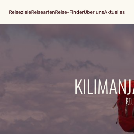
Reiseziele
Reisearten
Reise-Finder
Über uns
Aktuelles
KILIMAN
Kil