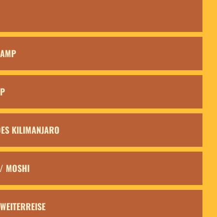
CAMP
MP
 DES KILIMANJARO
 / MOSHI
 WEITERREISE