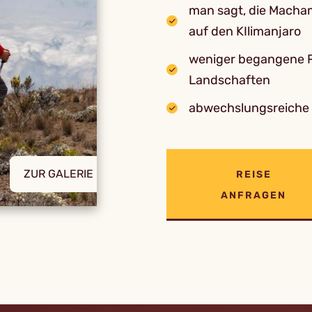
man sagt, die Macham
auf den KIlimanjaro
weniger begangene R
Landschaften
abwechslungsreiche 
ZUR GALERIE
REISE
ANFRAGEN