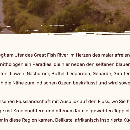
egt am Ufer des Great Fish River im Herzen des malariafrei
Ornithologen ein Paradies, die hier neben den seltenen bla
ten, Löwen, Nashörner, Büffel, Leoparden, Geparde, Giraffe
urch die Nähe zum Indischen Ozean beeinflusst und wird so
hsenen Flusslandschaft mit Ausblick auf den Fluss, wo Sie 
mit Kronleuchtern und offenem Kamin, gewebten Teppichen,
er in diese Region kamen. Delikate, afrikanisch inspirierte