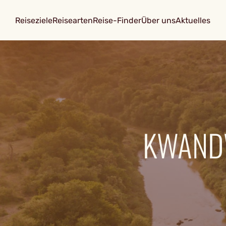
Reiseziele
Reisearten
Reise-Finder
Über uns
Aktuelles
KWANDW