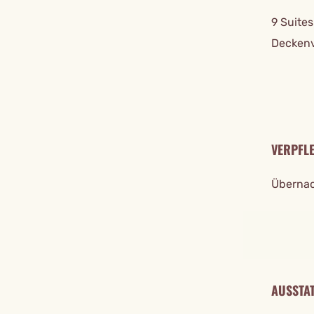
9 Suite
Deckenv
VERPFL
Übernac
AUSSTA