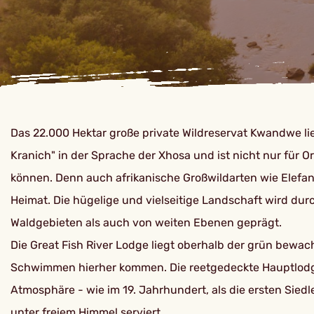
Das 22.000 Hektar große private Wildreservat Kwandwe li
Kranich" in der Sprache der Xhosa und ist nicht nur für 
können. Denn auch afrikanische Großwildarten wie Elefan
Heimat. Die hügelige und vielseitige Landschaft wird d
Waldgebieten als auch von weiten Ebenen geprägt.
Die Great Fish River Lodge liegt oberhalb der grün bewac
Schwimmen hierher kommen. Die reetgedeckte Hauptlodge 
Atmosphäre - wie im 19. Jahrhundert, als die ersten Siedl
unter freiem Himmel serviert.