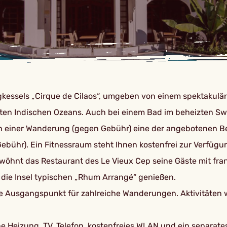
rgkessels „Cirque de Cilaos“, umgeben von einem spektakulä
en Indischen Ozeans. Auch bei einem Bad im beheizten Swi
ch einer Wanderung (gegen Gebühr) eine der angebotenen 
bühr). Ein Fitnessraum steht Ihnen kostenfrei zur Verfügu
hnt das Restaurant des Le Vieux Cep seine Gäste mit franz
r die Insel typischen „Rhum Arrangé“ genießen.
eale Ausgangspunkt für zahlreiche Wanderungen. Aktivitäten
eine Heizung, TV, Telefon, kostenfreies WLAN und ein sepa