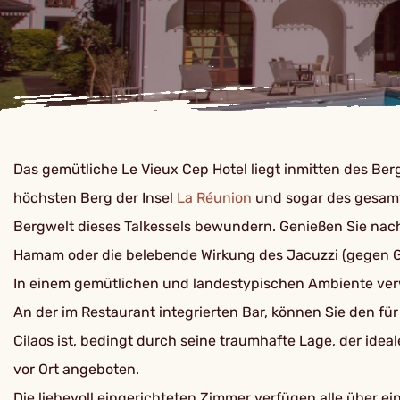
Das gemütliche Le Vieux Cep Hotel liegt inmitten des Be
höchsten Berg der Insel
La Réunion
und sogar des gesamt
Bergwelt dieses Talkessels bewundern. Genießen Sie na
Hamam oder die belebende Wirkung des Jacuzzi (gegen Ge
In einem gemütlichen und landestypischen Ambiente verwö
An der im Restaurant integrierten Bar, können Sie den fü
Cilaos ist, bedingt durch seine traumhafte Lage, der id
vor Ort angeboten.
Die liebevoll eingerichteten Zimmer verfügen alle über 