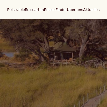
Reiseziele
Reisearten
Reise-Finder
Über uns
Aktuelles