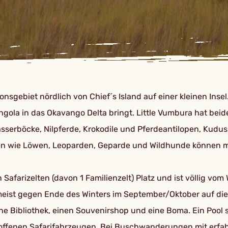
nsgebiet nördlich von Chief´s Island auf einer kleinen Insel
gola in das Okavango Delta bringt. Little Vumbura hat beide
serböcke, Nilpferde, Krokodile und Pferdeantilopen, Kudus
zen wie Löwen, Leoparden, Geparde und Wildhunde können mi
en Safarizelten (davon 1 Familienzelt) Platz und ist völlig
eist gegen Ende des Winters im September/Oktober auf die 
eine Bibliothek, einen Souvenirshop und eine Boma. Ein Pool
offenen Safarifahrzeugen. Bei Buschwanderungen mit erfah