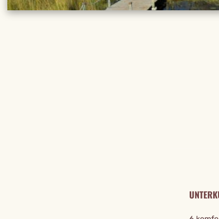
REISE DE
UNTERK
6 komfor