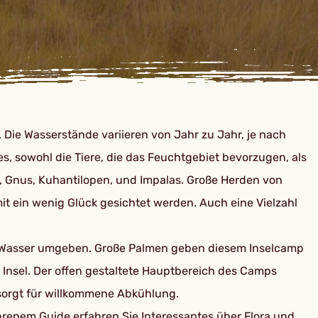
. Die Wasserstände variieren von Jahr zu Jahr, je nach
s, sowohl die Tiere, die das Feuchtgebiet bevorzugen, als
, Gnus, Kuhantilopen, und Impalas. Große Herden von
t ein wenig Glück gesichtet werden. Auch eine Vielzahl
 vom Wasser umgeben. Große Palmen geben diesem Inselcamp
Insel. Der offen gestaltete Hauptbereich des Camps
 sorgt für willkommene Abkühlung.
renem Guide erfahren Sie Interessantes über Flora und