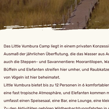
Das Little Vumbura Camp liegt in einem privaten Konzessio
Ausmaß der jährlichen Überflutung, die das Wasser aus An
auch die Steppen- und Savannentiere: Moorantilopen, Was
Büffeln und Elefanten streifen hier umher, und Raubkat
von Vögeln ist hier beheimatet.
Little Vumbura bietet bis zu 12 Personen in 6 komfortabl
eine fast tropische Atmosphäre, und Elefanten kommen m
umfasst einen Speisesaal, eine Bar, eine Lounge, eine kl
Zu den Aktivitäten gehören Wildbeobachtungsfahrten in 