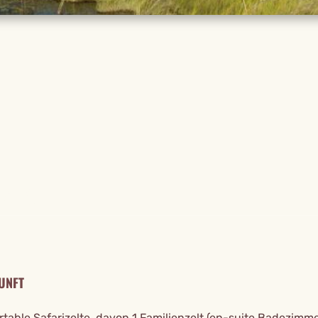
TAILS
UNFT
table Safarizelte, davon 1 Familienzelt (en-suite Badezimme