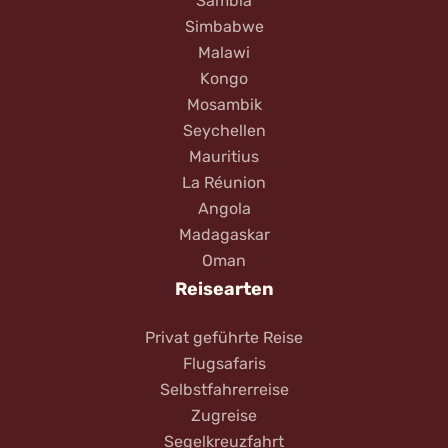
Sambia
Simbabwe
Malawi
Kongo
Mosambik
Seychellen
Mauritius
La Réunion
Angola
Madagaskar
Oman
Reisearten
Privat geführte Reise
Flugsafaris
Selbstfahrerreise
Zugreise
Segelkreuzfahrt