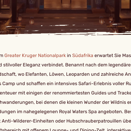
im
Greater Kruger Nationalpark
in
Südafrika
erwartet Sie Mas
 stilvoller Eleganz verbindet. Benannt nach dem legendäre
ndschaft, wo Elefanten, Löwen, Leoparden und zahlreiche A
ns Camp und schaffen ein intensives Safari-Erlebnis voller 
enteuer mit einigen der renommiertesten Guides und Tracker 
hwanderungen, bei denen die kleinen Wunder der Wildnis e
dungen im nahegelegenen Royal Waters Spa angeboten. Beso
nti-Wilderer-Einheiten oder Hubschrauberpatrouillen übe
tsbereich mit offenem Lounge- und Dining-Zelt, interaktiver