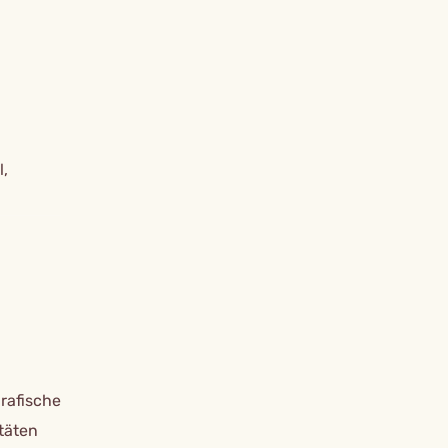
l,
rafische
täten