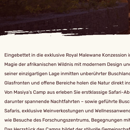
Eingebettet in die exklusive Royal Malewane Konzession 
Magie der afrikanischen Wildnis mit modernem Design und
seiner einzigartigen Lage inmitten unberührter Buschla
Glasfronten und offene Bereiche holen die Natur direkt i
Von Masiya’s Camp aus erleben Sie erstklassige Safari-Ab
darunter spannende Nachtfahrten – sowie geführte Busc
Safaris, exklusive Weinverkostungen und Wellnessanwen
wie Besuche des Forschungszentrums, Begegnungen mit A
Das Herzstück des Camps bildet der stilvolle Gemeinschaf