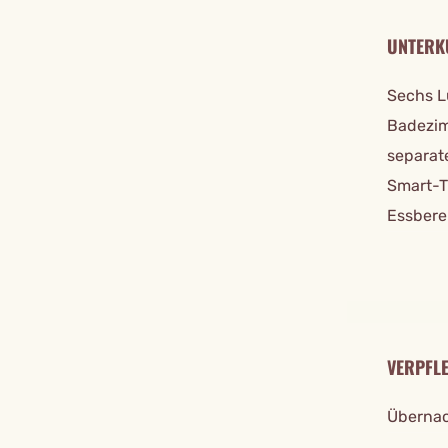
UNTERK
Sechs L
Badezim
separat
Smart-T
Essbere
VERPFL
Übernac