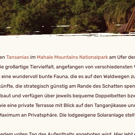
ten
Tansanias
im
Mahale Mountains Nationalpark
am Ufer des
 Die großartige Tiervielfalt, angefangen von verschiedenste
t eine wundervoll bunte Fauna, die es auf den Waldwegen zu
künfte, die strategisch günstig am Rande des Schatten sp
ebaut und verfügen über jeweils bequeme Doppelbetten bzw
 eine private Terrasse mit Blick auf den Tanganjikasee un
 Maximum an Privatsphäre. Die lodgeeigene Solaranlage ste
 jedem vollen Tag des Aufenthalts angeboten wird. Hier lebt