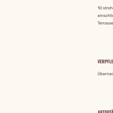
10 stro
einschl
Terrass
VERPFL
Übernach
AKTIVIT