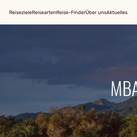
Reiseziele
Reisearten
Reise-Finder
Über uns
Aktuelles
MBA