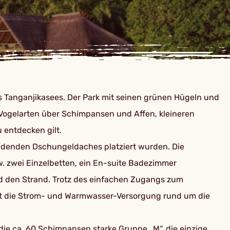
 Tanganjikasees. Der Park mit seinen grünen Hügeln und
n Vogelarten über Schimpansen und Affen, kleineren
 entdecken gilt.
endenden Dschungeldaches platziert wurden. Die
. zwei Einzelbetten, ein En-suite Badezimmer
d den Strand. Trotz des einfachen Zugangs zum
llt die Strom- und Warmwasser-Versorgung rund um die
 die ca. 60 Schimpansen starke Gruppe „M“, die einzige