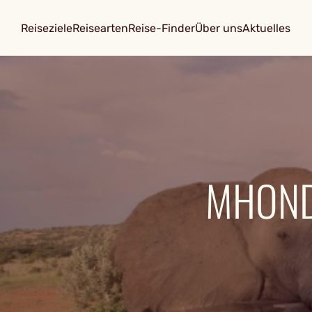
Reiseziele
Reisearten
Reise-Finder
Über uns
Aktuelles
MHOND