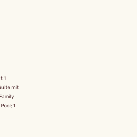
t 1
uite mit
Family
Pool; 1