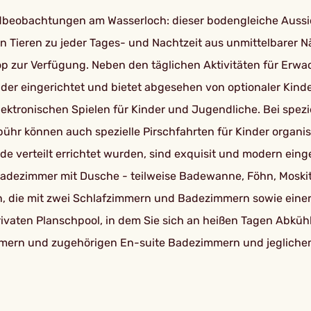
ildbeobachtungen am Wasserloch: dieser bodengleiche Aussic
 Tieren zu jeder Tages- und Nachtzeit aus unmittelbarer 
kop zur Verfügung. Neben den täglichen Aktivitäten für Er
der eingerichtet und bietet abgesehen von optionaler Kin
lektronischen Spielen für Kinder und Jugendliche. Bei spe
r können auch spezielle Pirschfahrten für Kinder organis
de verteilt errichtet wurden, sind exquisit und modern eing
dezimmer mit Dusche - teilweise Badewanne, Föhn, Moskito
 die mit zwei Schlafzimmern und Badezimmern sowie einer 
ivaten Planschpool, in dem Sie sich an heißen Tagen Abkühl
zimmern und zugehörigen En-suite Badezimmern und jegliche