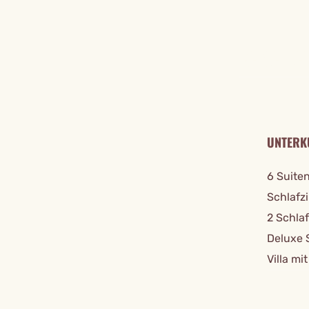
REISE DE
UNTERK
6 Suiten
Schlafz
2 Schla
Deluxe 
Villa m