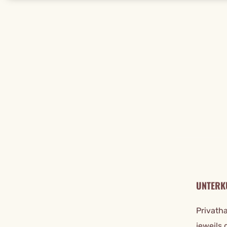
REISE DE
UNTERK
Privath
jeweils