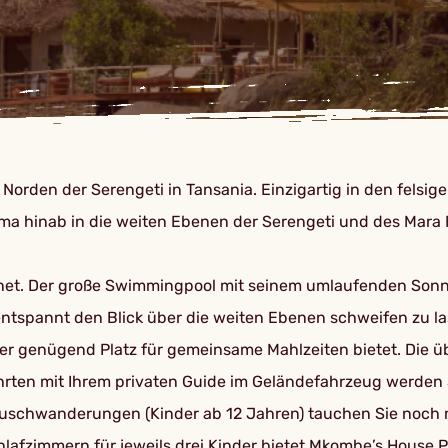
orden der Serengeti in Tansania. Einzigartig in den felsig
 hinab in die weiten Ebenen der Serengeti und des Mara Flu
geeignet. Der große Swimmingpool mit seinem umlaufenden S
 entspannt den Blick über die weiten Ebenen schweifen zu 
der genügend Platz für gemeinsame Mahlzeiten bietet. Die 
rten mit Ihrem privaten Guide im Geländefahrzeug werden Si
schwanderungen (Kinder ab 12 Jahren) tauchen Sie noch meh
afzimmern für jeweils drei Kinder bietet Mkombe’s House Pl