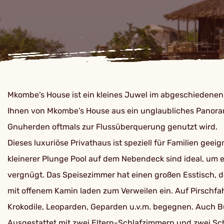
Mkombe’s House ist ein kleines Juwel im abgeschiedenen N
Ihnen von Mkombe’s House aus ein unglaubliches Panorama
Gnuherden oftmals zur Flussüberquerung genutzt wird.
Dieses luxuriöse Privathaus ist speziell für Familien 
kleinerer Plunge Pool auf dem Nebendeck sind ideal, um
vergnügt. Das Speisezimmer hat einen großen Esstisch, 
mit offenem Kamin laden zum Verweilen ein. Auf Pirschfah
Krokodile, Leoparden, Geparden u.v.m. begegnen. Auch Bu
Ausgestattet mit zwei Eltern-Schlafzimmern und zwei Schl