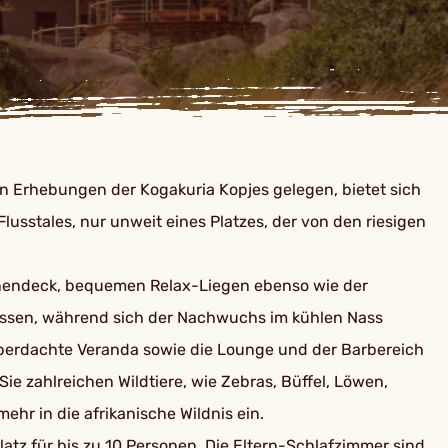
en Erhebungen der Kogakuria Kopjes gelegen, bietet sich
sstales, nur unweit eines Platzes, der von den riesigen
onnendeck, bequemen Relax-Liegen ebenso wie der
lassen, während sich der Nachwuchs im kühlen Nass
überdachte Veranda sowie die Lounge und der Barbereich
e zahlreichen Wildtiere, wie Zebras, Büffel, Löwen,
r in die afrikanische Wildnis ein.
atz für bis zu 10 Personen. Die Eltern-Schlafzimmer sind