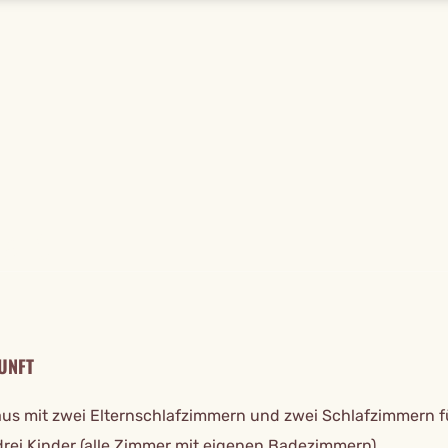
TAILS
UNFT
aus mit zwei Elternschlafzimmern und zwei Schlafzimmern f
 drei Kinder (alle Zimmer mit eigenen Badezimmern)