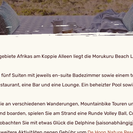
ebiete Afrikas am Koppie Alleen liegt die Morukuru Beach
er fünf Suiten mit jeweils en-suite Badezimmer sowie einem
staurant, eine Bar und eine Lounge. Ein beheizter Pool sow
Sie an verschiedenen Wanderungen, Mountainbike Touren un
 boarden, spielen Sie am Strand eine Runde Volley Ball, Cr
achten Sie mit etwas Glück die Delphine (saisonabhängig).
 weitere Aktivitäten gegen Gebühr vom
De Hoop Nature Res