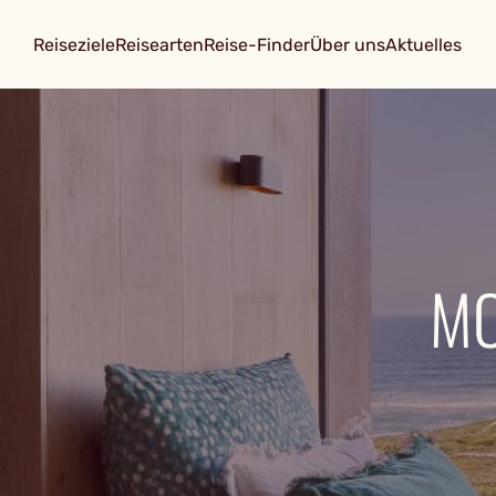
Reiseziele
Reisearten
Reise-Finder
Über uns
Aktuelles
MO