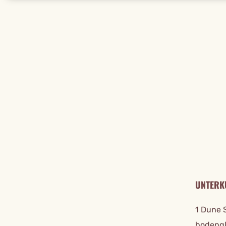
REISE DE
UNTERK
1 Dune 
bodengl