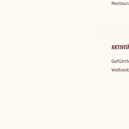
Restaura
AKTIVIT
Geführt
Walbeob