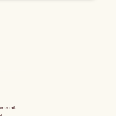
mmer mit
V,