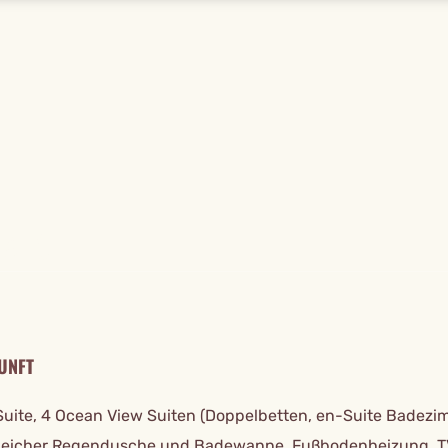
TAILS
UNFT
Suite, 4 Ocean View Suiten (Doppelbetten, en-Suite Badezi
eicher Regendusche und Badewanne, Fußbodenheizung, T