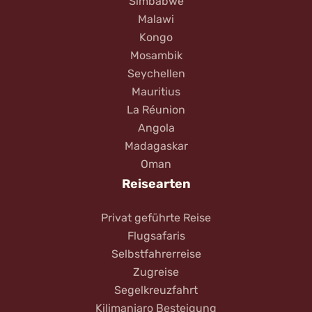
Simbabwe
Malawi
Kongo
Mosambik
Seychellen
Mauritius
La Réunion
Angola
Madagaskar
Oman
Reisearten
Privat geführte Reise
Flugsafaris
Selbstfahrerreise
Zugreise
Segelkreuzfahrt
Kilimanjaro Besteigung