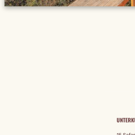
REISE DE
UNTERK
15 Safa