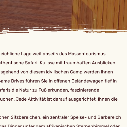
leichliche Lage weit abseits des Massentourismus.
authentische Safari-Kulisse mit traumhaften Ausblicken
Ausgehend von diesem idyllischen Camp werden Ihnen
 Game Drives führen Sie in offenen Geländewagen tief in
faris die Natur zu Fuß erkunden, faszinierende
chen. Jede Aktivität ist darauf ausgerichtet, Ihnen die
ichen Sitzbereichen, ein zentraler Speise- und Barbereich
e das Dinner unter dem afrikanischen Sternenhimmel oder