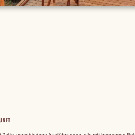
TAILS
UNFT
ri Zelte, verschiedene Ausführungen, alle mit bequemen Bet