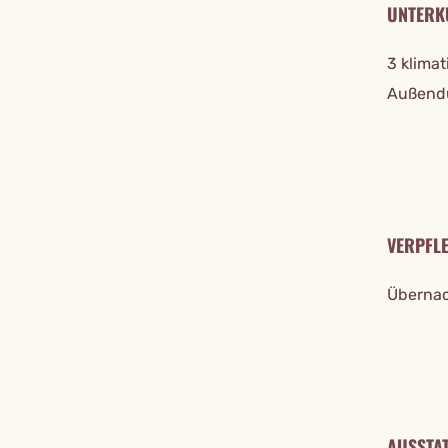
UNTERK
3 klima
Außendu
VERPFL
Übernac
AUSSTA