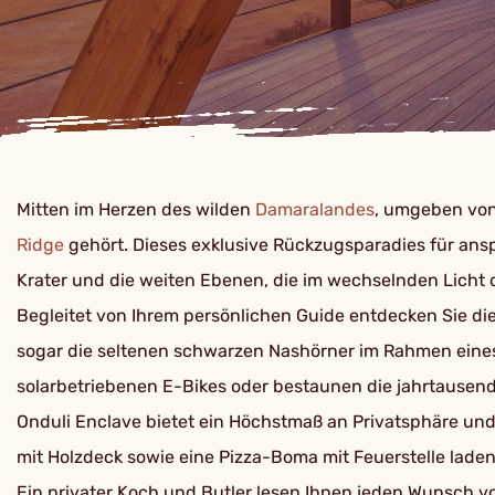
Mitten im Herzen des wilden
Damaralandes
, umgeben von
Ridge
gehört. Dieses exklusive Rückzugsparadies für an
Krater und die weiten Ebenen, die im wechselnden Licht d
Begleitet von Ihrem persönlichen Guide entdecken Sie di
sogar die seltenen schwarzen Nashörner im Rahmen eines e
solarbetriebenen E-Bikes oder bestaunen die jahrtausen
Onduli Enclave bietet ein Höchstmaß an Privatsphäre und 
mit Holzdeck sowie eine Pizza-Boma mit Feuerstelle laden
Ein privater Koch und Butler lesen Ihnen jeden Wunsch vo