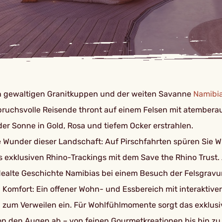
 gewaltigen Granitkuppen und der weiten Savanne
Namibi
spruchsvolle Reisende thront auf einem Felsen mit atember
er Sonne in Gold, Rosa und tiefem Ocker erstrahlen.
e Wunder dieser Landschaft: Auf Pirschfahrten spüren Sie W
xklusiven Rhino-Trackings mit dem Save the Rhino Trust. Al
dealte Geschichte Namibias bei einem Besuch der Felsgrav
Komfort: Ein offener Wohn- und Essbereich mit interaktiver 
 zum Verweilen ein. Für Wohlfühlmomente sorgt das exklusiv
n den Augen ab – von feinen Gourmetkreationen bis hin zu k