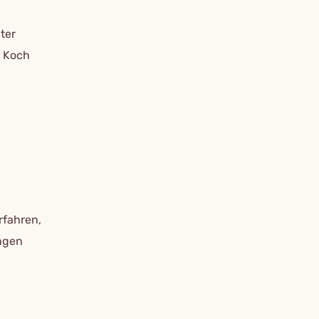
ter
r Koch
rfahren,
ngen