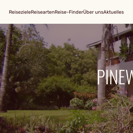
Reiseziele
Reisearten
Reise-Finder
Über uns
Aktuelles
PINE