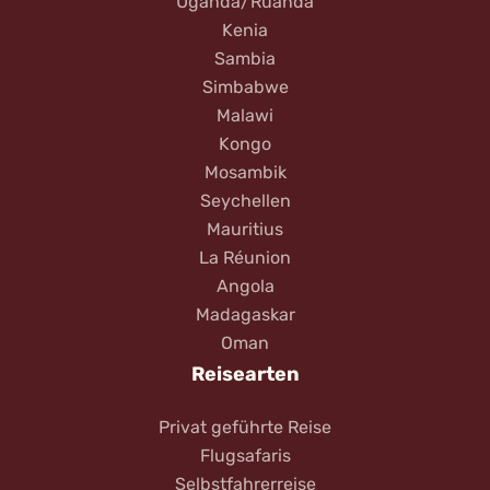
Uganda/Ruanda
Kenia
Sambia
Simbabwe
Malawi
Kongo
Mosambik
Seychellen
Mauritius
La Réunion
Angola
Madagaskar
Oman
Reisearten
Privat geführte Reise
Flugsafaris
Selbstfahrerreise