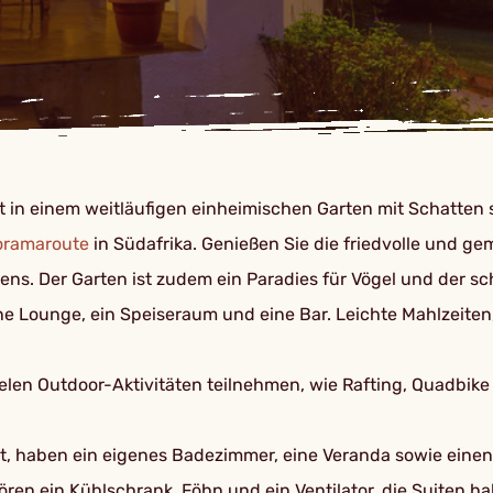
ckt in einem weitläufigen einheimischen Garten mit Schat
oramaroute
in Südafrika. Genießen Sie die friedvolle und g
ns. Der Garten ist zudem ein Paradies für Vögel und der s
e Lounge, ein Speiseraum und eine Bar. Leichte Mahlzeiten
len Outdoor-Aktivitäten teilnehmen, wie Rafting, Quadbike
htet, haben ein eigenes Badezimmer, eine Veranda sowie ein
ren ein Kühlschrank, Föhn und ein Ventilator, die Suiten 