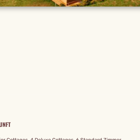
TAILS
UNFT
ior Cottages, 4 Deluxe Cottages, 6 Standard Zimmer