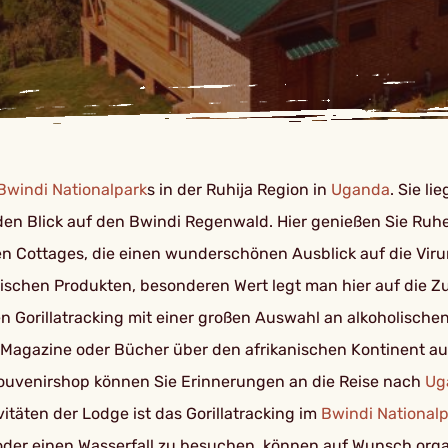
Bwindi Nationalpark
s in der Ruhija Region in
Uganda
. Sie l
n Blick auf den Bwindi Regenwald. Hier genießen Sie Ruhe
Cottages, die einen wunderschönen Ausblick auf die Virung
ischen Produkten, besonderen Wert legt man hier auf die Z
Gorillatracking mit einer großen Auswahl an alkoholische
der Magazine oder Bücher über den afrikanischen Kontinent au
Souvenirshop können Sie Erinnerungen an die Reise nach
Ug
itäten der Lodge ist das Gorillatracking im
Bwindi National
oder einen Wasserfall zu besuchen, können auf Wunsch orga