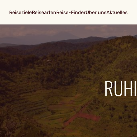
Reiseziele
Reisearten
Reise-Finder
Über uns
Aktuelles
RUHI